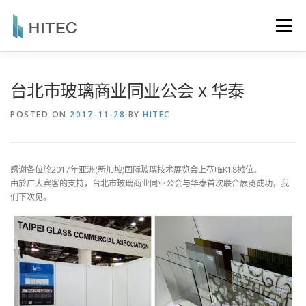
Skip
to
Menu
content
品牌故事
产品系列
最新消息
产品应用
台北市玻璃商业同业公会 x 华泰
POSTED ON
2017-11-28
BY
HITEC
专利认证
联络我们
简体中文
繁體中文
感谢各位於2017年亚洲(新加坡)国际玻璃技术展览会上莅临K18摊位。
由於广大宾客的支持，台北市玻璃商业同业公会与华泰首次联合展览成功，我
们下次见。
简体中文
English